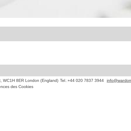
t
,
WC1H 8ER
London
(
England
)
Tel.:
+44 020 7837 3944
info@wardon
ences des Cookies